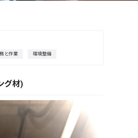
務と作業
環境整備
リング材)