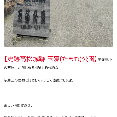
【史跡高松城跡 玉藻(たまも)公園】
天守閣址
の石垣上から眺める風景も近代的な
駅周辺の建物と何ともマッチして素敵でしたよ。
楽しい時間は過ぎ、